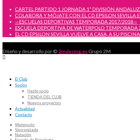
CARTEL PARTIDO 1 JORNADA 1ª DIVISIÓN ANDALU
COLABORA Y MÓJATE CON EL CD EPSILON SEVILLA 
—ESCUELAS DEPORTIVAS TEMPORADA 2017/2018—
ESCUELA DEPORTIVA DE WATERPOLO TEMPORADA 2
EL CD EPSILON SEVILLA VUELVE A CASA, A SU PISCIN
Diseño y desarrollo por ©
2mdesing.es
Grupo 2M
El Club
Socios
Hazte socio
TIENDA DEL CLUB
Nuevos proyectos
Actualidad
Contacto
Waterpolo
Sincronizada
Natación
Escuela de Psicología