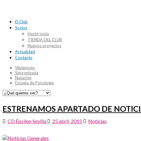
El Club
Socios
Hazte socio
TIENDA DEL CLUB
Nuevos proyectos
Actualidad
Contacto
Waterpolo
Sincronizada
Natación
Escuela de Psicología
ESTRENAMOS APARTADO DE NOTICIA
CD Épsilon Sevilla
25 abril, 2015
Noticias