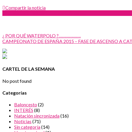
Compartir la noticia
Facebook
Twitter
Google
Pinterest
¿ POR QUÉ WATERPOLO ?……………….
CAMPEONATO DE ESPAÑA 2015 – FASE DE ASCENSO A CA
CARTEL DE LA SEMANA
No post found
Categorías
Baloncesto
(2)
INTERÉS
(8)
Natación sincronizada
(16)
Noticias
(71)
Sin categoría
(14)