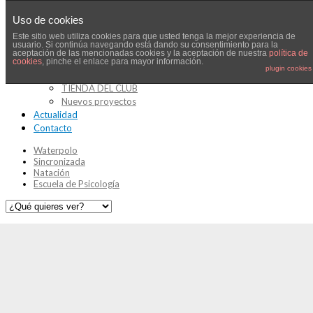
Uso de cookies
Este sitio web utiliza cookies para que usted tenga la mejor experiencia de
usuario. Si continúa navegando está dando su consentimiento para la
El Club
aceptación de las mencionadas cookies y la aceptación de nuestra
política de
Socios
cookies
, pinche el enlace para mayor información.
plugin cookies
Hazte socio
TIENDA DEL CLUB
Nuevos proyectos
Actualidad
Contacto
Waterpolo
Sincronizada
Natación
Escuela de Psicología
Club Deportivo Épsilon Sevilla