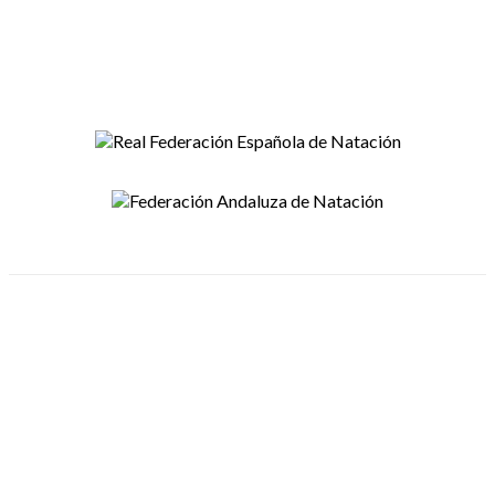
Adscripción:
Relación y acceso:
Ámbito social: Distrito sur Sevilla Capital, barrios del
Tiro de Linea y el Porvenir.
Ámbito Escolar y familiar: Colegios, I.E.S, tanto públicos
como privados, A.M.P.A.S y AA.VV
Ámbito Deportivo: Deportistas, competidores oficiales