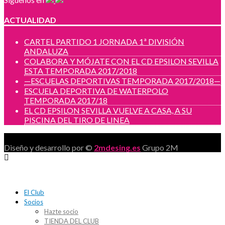
ACTUALIDAD
CARTEL PARTIDO 1 JORNADA 1ª DIVISIÓN
ANDALUZA
COLABORA Y MÓJATE CON EL CD EPSILON SEVILLA
ESTA TEMPORADA 2017/2018
—ESCUELAS DEPORTIVAS TEMPORADA 2017/2018—
ESCUELA DEPORTIVA DE WATERPOLO
TEMPORADA 2017/18
EL CD EPSILON SEVILLA VUELVE A CASA, A SU
PISCINA DEL TIRO DE LINEA
Diseño y desarrollo por ©
2mdesing.es
Grupo 2M
El Club
Socios
Hazte socio
TIENDA DEL CLUB