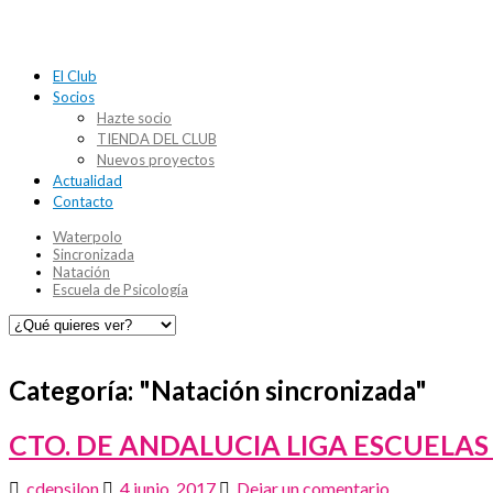
El Club
Socios
Hazte socio
TIENDA DEL CLUB
Nuevos proyectos
Actualidad
Contacto
Waterpolo
Sincronizada
Natación
Escuela de Psicología
Categoría: "
Natación sincronizada
"
CTO. DE ANDALUCIA LIGA ESCUELAS
cdepsilon
4 junio, 2017
Dejar un comentario