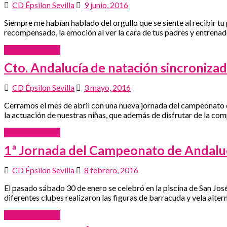
CD Épsilon Sevilla
9 junio, 2016
Siempre me habían hablado del orgullo que se siente al recibir tu 
recompensado, la emoción al ver la cara de tus padres y entrenad
Seguir leyendo »
Cto. Andalucía de natación sincroniza
CD Épsilon Sevilla
3 mayo, 2016
Cerramos el mes de abril con una nueva jornada del campeonato de
la actuación de nuestras niñas, que además de disfrutar de la co
Seguir leyendo »
1ª Jornada del Campeonato de Andaluc
CD Épsilon Sevilla
8 febrero, 2016
El pasado sábado 30 de enero se celebró en la piscina de San Jos
diferentes clubes realizaron las figuras de barracuda y vela altern
Seguir leyendo »